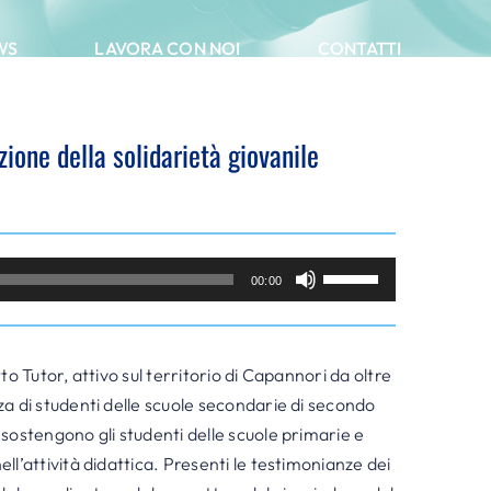
WS
LAVORA CON NOI
CONTATTI
zione della solidarietà giovanile
Usa
00:00
i
tasti
freccia
to Tutor, attivo sul territorio di Capannori da oltre
su/giù
a di studenti delle scuole secondarie di secondo
per
sostengono gli studenti delle scuole primarie e
aumentare
ll’attività didattica. Presenti le testimonianze dei
o