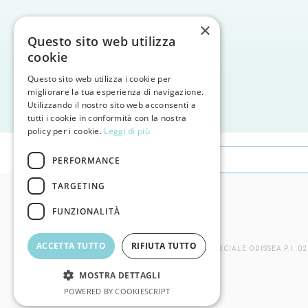
×
Questo sito web utilizza
cookie
Questo sito web utilizza i cookie per
migliorare la tua esperienza di navigazione.
Utilizzando il nostro sito web acconsenti a
tutti i cookie in conformità con la nostra
policy per i cookie.
Leggi di più
8 Gennaio 2020
PERFORMANCE
TARGETING
FUNZIONALITÀ
ACCETTA TUTTO
RIFIUTA TUTTO
©
2026 COOPERATIVA SOCIALE ODISSEA P.I. 02
MOSTRA DETTAGLI
POWERED BY COOKIESCRIPT