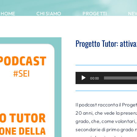
HOME
CHI SIAMO
PROGETTI
NE
Progetto Tutor: attiva
Audio
00:00
Player
Il podcast racconta il Proget
20 anni, che vede la presenz
grado, che, come volontari, 
secondarie di primo grado ne