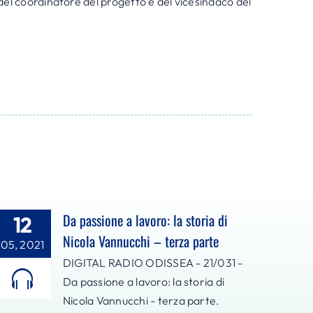
del coordinatore del progetto e del vicesindaco del
diminuire
il
volume.
Da passione a lavoro: la storia di
12
Nicola Vannucchi – terza parte
05, 2021
DIGITAL RADIO ODISSEA - 21/031 -
Da passione a lavoro: la storia di
Nicola Vannucchi - terza parte.