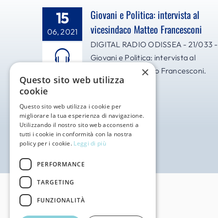
Giovani e Politica: intervista al
15
vicesindaco Matteo Francesconi
06, 2021
DIGITAL RADIO ODISSEA - 21/033 -
Giovani e Politica: intervista al
×
vicesindaco Matteo Francesconi.
Questo sito web utilizza
cookie
Questo sito web utilizza i cookie per
migliorare la tua esperienza di navigazione.
Utilizzando il nostro sito web acconsenti a
tutti i cookie in conformità con la nostra
policy per i cookie.
Leggi di più
PERFORMANCE
TARGETING
FUNZIONALITÀ