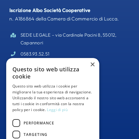
Iscrizione Albo Società Cooperative
n. A186864 della Camera di Commercio di Lucca.
SEDE LEGALE – via Cardinale Pacini 8, 55012,
Capannori
0583.93.52.51
×
PEC –
odisseacooperativa@pec.it
Questo sito web utilizza
cookie
Partita IVA 02095140469
Questo sito web utilizza i cookie per
Informativa Privacy
migliorare la tua esperienza di navigazione.
Utilizzando il nostro sito web acconsenti a
Whistleblowing
tutti i cookie in conformità con la nostra
policy per i cookie.
Leggi di più
Segnalazioni Whistleblowing
PERFORMANCE
TARGETING