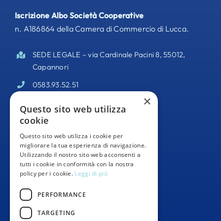
Iscrizione Albo Società Cooperative
n. A186864 della Camera di Commercio di Lucca.
SEDE LEGALE – via Cardinale Pacini 8, 55012,
Capannori
0583.93.52.51
×
PEC –
odisseacooperativa@pec.it
Questo sito web utilizza
cookie
Partita IVA 02095140469
Questo sito web utilizza i cookie per
Informativa Privacy
migliorare la tua esperienza di navigazione.
Utilizzando il nostro sito web acconsenti a
Whistleblowing
tutti i cookie in conformità con la nostra
policy per i cookie.
Leggi di più
Segnalazioni Whistleblowing
PERFORMANCE
TARGETING