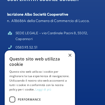
Iscrizione Albo Società Cooperative
n. A186864 della Camera di Commercio di Lucca.
SEDE LEGALE – via Cardinale Pacini 8, 55012,
Capannori
0583.93.52.51
×
PEC –
odisseacooperativa@pec.it
Questo sito web utilizza
cookie
Partita IVA 02095140469
Questo sito web utilizza i cookie per
Informativa Privacy
migliorare la tua esperienza di navigazione.
Utilizzando il nostro sito web acconsenti a
Whistleblowing
tutti i cookie in conformità con la nostra
policy per i cookie.
Leggi di più
Segnalazioni Whistleblowing
PERFORMANCE