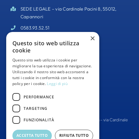
SEDE LEGALE – via Cardinale Pacini 8, 55012,
Capannori
0583.93.52.51
×
PEC –
odisseacooperativa@pec.it
Questo sito web utilizza
cookie
Partita IVA 02095140469
Questo sito web utilizza i cookie per
Informativa Privacy
migliorare la tua esperienza di navigazione.
Utilizzando il nostro sito web acconsenti a
Whistleblowing
tutti i cookie in conformità con la nostra
policy per i cookie.
Leggi di più
Segnalazioni Whistleblowing
PERFORMANCE
TARGETING
FUNZIONALITÀ
© Tutti i diritti Riservati –
Cooperativa Odissea
– via Cardinale
Pacini 8, 55012, Capannori
ACCETTA TUTTO
RIFIUTA TUTTO
SITO WEB –
THINKLAB360