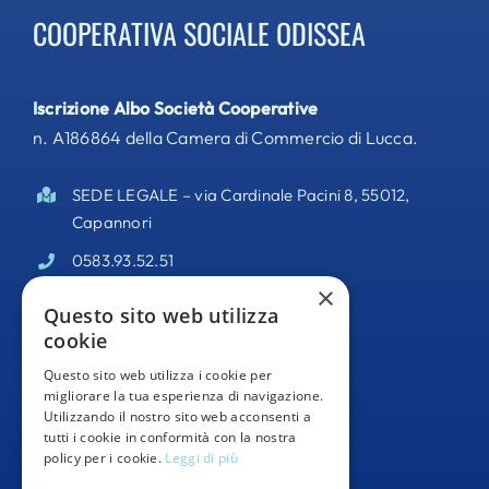
COOPERATIVA SOCIALE ODISSEA
Iscrizione Albo Società Cooperative
n. A186864 della Camera di Commercio di Lucca.
SEDE LEGALE – via Cardinale Pacini 8, 55012,
Capannori
0583.93.52.51
×
PEC –
odisseacooperativa@pec.it
Questo sito web utilizza
cookie
Partita IVA 02095140469
Questo sito web utilizza i cookie per
Informativa Privacy
migliorare la tua esperienza di navigazione.
Utilizzando il nostro sito web acconsenti a
Whistleblowing
tutti i cookie in conformità con la nostra
policy per i cookie.
Leggi di più
Segnalazioni Whistleblowing