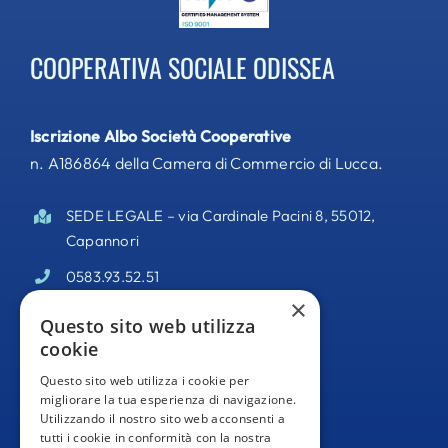
COOPERATIVA SOCIALE ODISSEA
Iscrizione Albo Società Cooperative
n. A186864 della Camera di Commercio di Lucca.
SEDE LEGALE – via Cardinale Pacini 8, 55012,
Capannori
0583.93.52.51
×
PEC –
odisseacooperativa@pec.it
Questo sito web utilizza
cookie
Partita IVA 02095140469
Questo sito web utilizza i cookie per
Informativa Privacy
migliorare la tua esperienza di navigazione.
Utilizzando il nostro sito web acconsenti a
Whistleblowing
tutti i cookie in conformità con la nostra