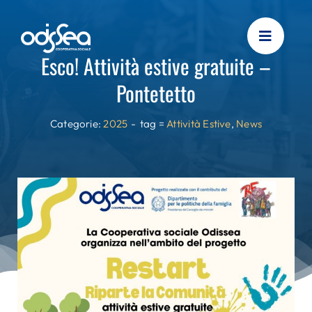
Skip
to
content
Esco! Attività estive gratuite –
Pontetetto
Categorie:
2025
-
tag =
Attività Estive
,
News