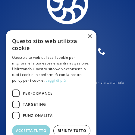
×
Questo sito web utilizza
cookie
Questo sito web utilizza i cookie per
migliorare la tua esperienza di navigazione.
Utilizzando il nostro sito web acconsenti a
tutti i cookie in conformità con la nostra
policy per i cookie.
Leggi di più
© Tutti i diritti Riservati –
Cooperativa Odissea
– via Cardinale
Pacini 8, 55012, Capannori
PERFORMANCE
TARGETING
FUNZIONALITÀ
ACCETTA TUTTO
RIFIUTA TUTTO