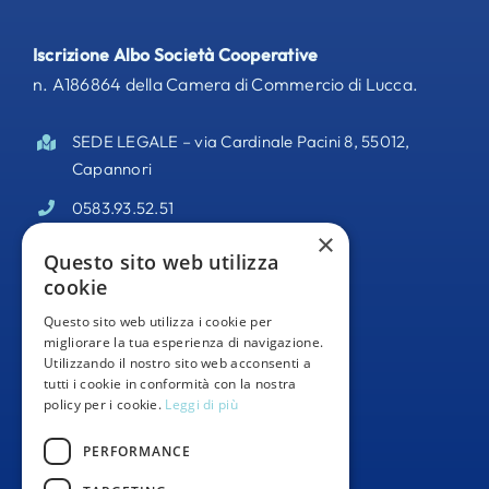
Iscrizione Albo Società Cooperative
n. A186864 della Camera di Commercio di Lucca.
SEDE LEGALE – via Cardinale Pacini 8, 55012,
Capannori
0583.93.52.51
×
PEC –
odisseacooperativa@pec.it
Questo sito web utilizza
cookie
Partita IVA 02095140469
Questo sito web utilizza i cookie per
Informativa Privacy
migliorare la tua esperienza di navigazione.
Utilizzando il nostro sito web acconsenti a
Whistleblowing
tutti i cookie in conformità con la nostra
policy per i cookie.
Leggi di più
Segnalazioni Whistleblowing
PERFORMANCE