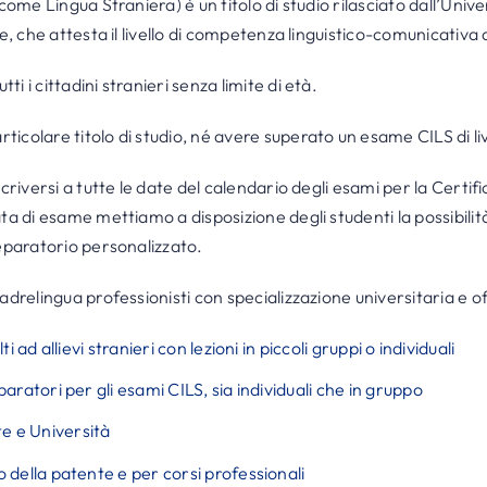
come Lingua Straniera) è un titolo di studio rilasciato dall’Unive
le, che attesta il livello di competenza linguistico-comunicativa 
i i cittadini stranieri senza limite di età.
icolare titolo di studio, né avere superato un esame CILS di liv
scriversi a tutte le date del calendario degli esami per la Certif
ta di esame mettiamo a disposizione degli studenti la possibilit
reparatorio personalizzato.
adrelingua professionisti con specializzazione universitaria e o
lti ad allievi stranieri con lezioni in piccoli gruppi o individuali
eparatori per gli esami CILS, sia individuali che in gruppo
e e Università
o della patente e per corsi professionali