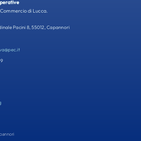
operative
 Commercio di Lucca.
nale Pacini 8, 55012, Capannori
va@pec.it
69
g
apannori