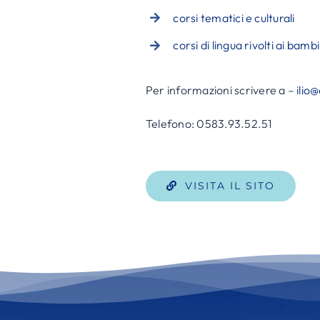
corsi tematici e culturali
corsi di lingua rivolti ai bam
Per informazioni scrivere a –
ilio
Telefono
:
0583.93.52.51
VISITA IL SITO