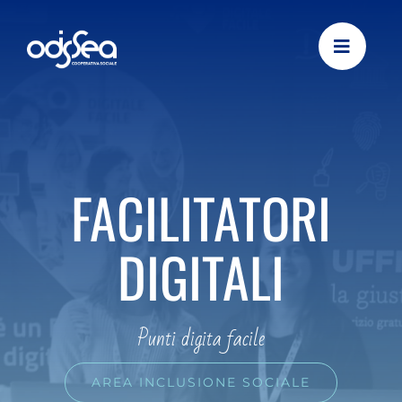
Skip
to
content
FACILITATORI
DIGITALI
Punti digita facile
AREA INCLUSIONE SOCIALE