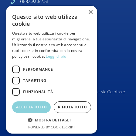
0583.93.52.51
×
PEC –
odisseacooperativa@pec.it
Questo sito web utilizza
cookie
Partita IVA 02095140469
Questo sito web utilizza i cookie per
Informativa Privacy
migliorare la tua esperienza di navigazione.
Utilizzando il nostro sito web acconsenti a
Whistleblowing
tutti i cookie in conformità con la nostra
policy per i cookie.
Leggi di più
Segnalazioni Whistleblowing
PERFORMANCE
TARGETING
FUNZIONALITÀ
© Tutti i diritti Riservati –
Cooperativa Odissea
– via Cardinale
Pacini 8, 55012, Capannori
ACCETTA TUTTO
RIFIUTA TUTTO
SITO WEB –
THINKLAB360
MOSTRA DETTAGLI
POWERED BY COOKIESCRIPT