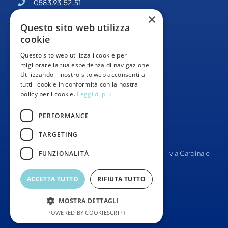
0583.93.52.51
×
PEC –
odisseacooperativa@pec.it
Questo sito web utilizza
cookie
Partita IVA 02095140469
Questo sito web utilizza i cookie per
Informativa Privacy
migliorare la tua esperienza di navigazione.
Utilizzando il nostro sito web acconsenti a
Whistleblowing
tutti i cookie in conformità con la nostra
policy per i cookie.
Leggi di più
Segnalazioni Whistleblowing
PERFORMANCE
TARGETING
FUNZIONALITÀ
© Tutti i diritti Riservati –
Cooperativa Odissea
– via Cardinale
Pacini 8, 55012, Capannori
ACCETTA TUTTO
RIFIUTA TUTTO
SITO WEB –
THINKLAB360
MOSTRA DETTAGLI
POWERED BY COOKIESCRIPT