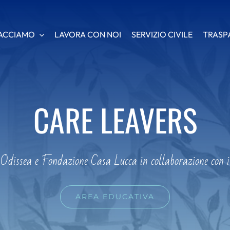
ACCIAMO
ACCIAMO
LAVORA CON NOI
LAVORA CON NOI
SERVIZIO CIVILE
SERVIZIO CIVILE
TRASP
TRASP
CARE LEAVERS
 Odissea e Fondazione Casa Lucca in collaborazione con 
AREA EDUCATIVA