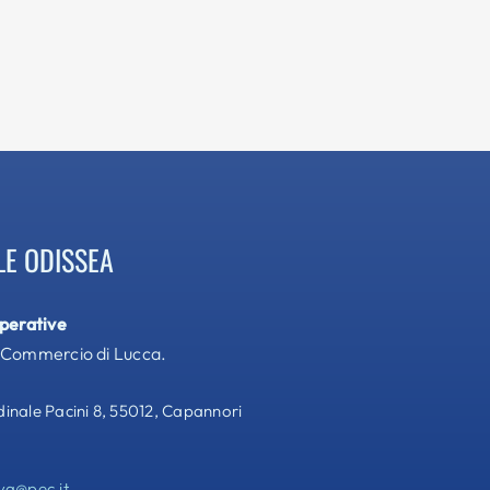
LE ODISSEA
operative
 Commercio di Lucca.
nale Pacini 8, 55012, Capannori
va@pec.it