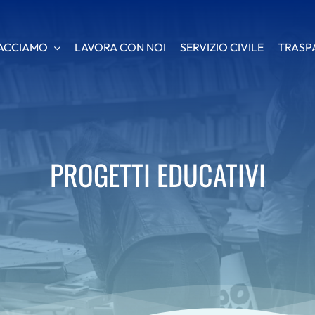
ACCIAMO
ACCIAMO
LAVORA CON NOI
LAVORA CON NOI
SERVIZIO CIVILE
SERVIZIO CIVILE
TRASP
TRASP
PROGETTI EDUCATIVI