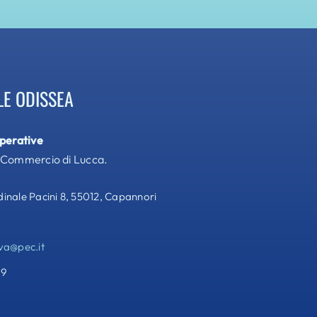
LE ODISSEA
operative
 Commercio di Lucca.
nale Pacini 8, 55012, Capannori
va@pec.it
69