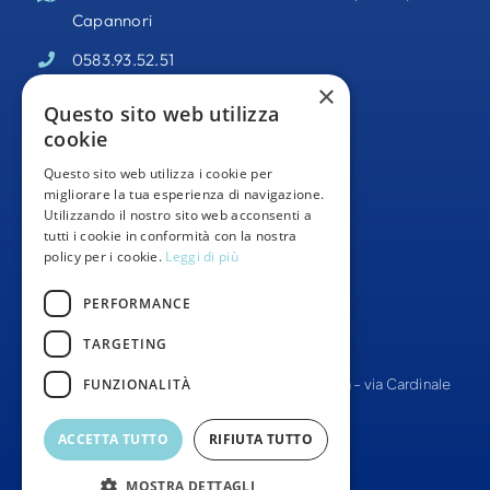
Capannori
0583.93.52.51
×
PEC –
odisseacooperativa@pec.it
Questo sito web utilizza
cookie
Partita IVA 02095140469
Questo sito web utilizza i cookie per
Informativa Privacy
migliorare la tua esperienza di navigazione.
Utilizzando il nostro sito web acconsenti a
Whistleblowing
tutti i cookie in conformità con la nostra
policy per i cookie.
Leggi di più
Segnalazioni Whistleblowing
PERFORMANCE
TARGETING
FUNZIONALITÀ
© Tutti i diritti Riservati –
Cooperativa Odissea
– via Cardinale
Pacini 8, 55012, Capannori
ACCETTA TUTTO
RIFIUTA TUTTO
SITO WEB –
THINKLAB360
MOSTRA DETTAGLI