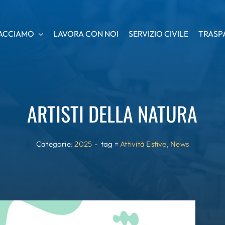
ACCIAMO
ACCIAMO
LAVORA CON NOI
LAVORA CON NOI
SERVIZIO CIVILE
SERVIZIO CIVILE
TRASP
TRASP
ARTISTI DELLA NATURA
Categorie:
2025
-
tag =
Attività Estive
,
News