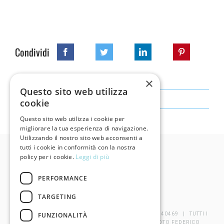
Condividi
×
Questo sito web utilizza
1 Marzo 2019
cookie
Questo sito web utilizza i cookie per
migliorare la tua esperienza di navigazione.
Utilizzando il nostro sito web acconsenti a
tutti i cookie in conformità con la nostra
policy per i cookie.
Leggi di più
PERFORMANCE
TARGETING
FUNZIONALITÀ
©
2026 COOPERATIVA SOCIALE ODISSEA P.I. 02095140469 | TUTTI I
DIRITTI RISERVATI |
INFORMATIVA PRIVACY
| FOTO FEDERICO